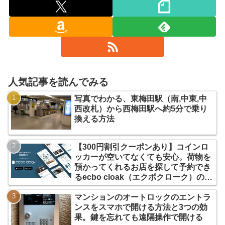
人気記事を読んでみる
写真でわかる、東梅田駅（南,中東,中
西改札）から西梅田駅へ約5分で乗り
換える方法
【300円割引クーポンあり】コインロ
ッカーが空いてなくても安心。荷物を
預かってくれるお店を探して予約でき
るecbo cloak（エクボクローク）の使
い方
マンションのオートロックのエントラ
ンスをスマホで開ける方法と3つの効
果。鍵を忘れても遠隔操作で開ける