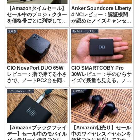
【Amazonタイムセール】
Anker Soundcore Liberty
セール中のプロジェクター
4 NCレビュー：認証機関
を価格帯ごとに列挙してみ
が認めたノイズキャンセリ
た【2023年6月】
ングのワイヤレスイヤホン
充電器
モバイルバッテリー
CIO NovaPort DUO 65W
CIO SMARTCOBY Pro
レビュー：指で持てる小さ
30Wレビュー：手のひらサ
さで、ノートPC2台を同時
イズで残量も見える。ノー
充電できるUSB-Cポート
トPCも充電できるモバイ
モバイルバッテリー
イヤホン
充電器
ルバッテリー。
【Amazonブラックフライ
【Amazon初売り】セール
デー】セール中のモバイル
中のワイヤレスイヤホンを