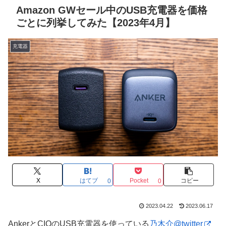
Amazon GWセール中のUSB充電器を価格
ごとに列挙してみた【2023年4月】
充電器
X
はてブ
Pocket
コピー
0
0
2023.04.22
2023.06.17
AnkerとCIOのUSB充電器を使っている
乃木介@twitter