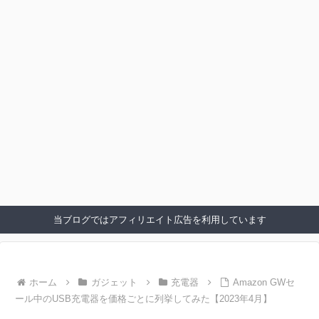
当ブログではアフィリエイト広告を利用しています
ホーム
ガジェット
充電器
Amazon GWセ
ール中のUSB充電器を価格ごとに列挙してみた【2023年4月】