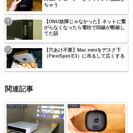
ちゃう
【ONU故障じゃなかった】ネットに繋
がらなくなったら電柱で回線が断線し
てた話
【穴あけ不要】Mac miniをデスク下
（FlexiSpot E3）に吊るして広くする
関連記事
プロジェクター
イヤホン