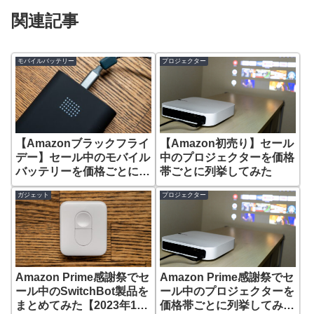
関連記事
モバイルバッテリー
プロジェクター
【Amazonブラックフライ
【Amazon初売り】セール
デー】セール中のモバイル
中のプロジェクターを価格
バッテリーを価格ごとに列
帯ごとに列挙してみた
挙してみた
ガジェット
プロジェクター
Amazon Prime感謝祭でセ
Amazon Prime感謝祭でセ
ール中のSwitchBot製品を
ール中のプロジェクターを
まとめてみた【2023年10
価格帯ごとに列挙してみた