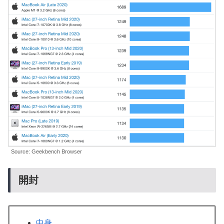
Source: Geekbench Browser
開封
中身