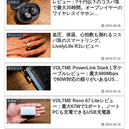
レビュー：7千円以下のコスパ良
イヤホン
で最大35時間。オープンイヤーの
ワイヤレスイヤホン
SOUNDPEATS GoFree2
2024.08.06
血圧、体温、心拍数も測れるコス
ガジェット
パ良のスマートリング。
LivelyLife R3レビュー
2024.07.21
VOLTME PowerLink Stark L字ケ
ガジェット
ーブルレビュー：最大480Mbps
で60W対応の頼りがいあるUSB-
Cケーブル
2024.06.16
VOLTME Revo 67 Liteレビュ
充電器
ー：最大67Wで3ポート。ノート
PCも充電できるUSB充電器
2024.06.16