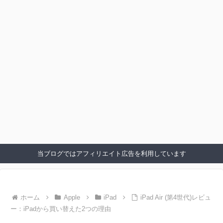
当ブログではアフィリエイト広告を利用しています
ホーム
Apple
iPad
iPad Air (第4世代)レビュ
ー：iPadから買い替えた2つの理由