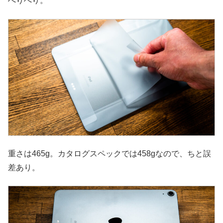
ぺりぺり。
重さは465g。カタログスペックでは458gなので、ちと誤
差あり。