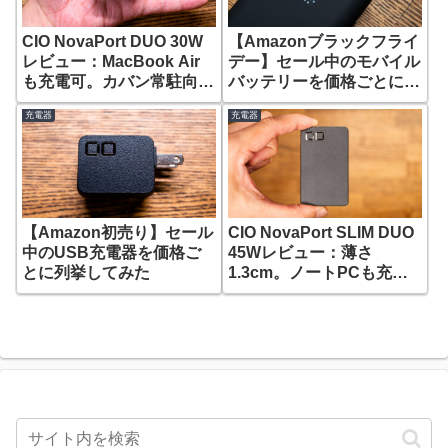
CIO NovaPort DUO 30W
【Amazonブラックフライ
レビュー：MacBook Air
デー】セール中のモバイル
も充電可。カバン常駐向き
バッテリーを価格ごとに列
なUSB-Cポート2つの小さ
挙してみた
充電器
充電器
な充電器。
【Amazon初売り】セール
CIO NovaPort SLIM DUO
中のUSB充電器を価格ご
45Wレビュー：薄さ
とに列挙してみた
1.3cm。ノートPCも充電
できるUSB-Cポート2つの
充電器