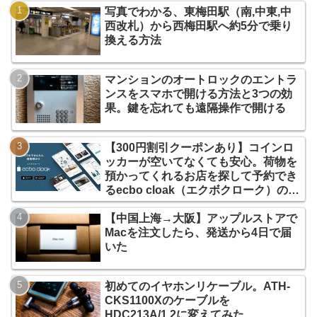
写真でわかる、東梅田駅（南,中東,中
西改札）から西梅田駅へ約5分で乗り
換える方法
マンションのオートロックのエントラ
ンスをスマホで開ける方法と3つの効
果。鍵を忘れても遠隔操作で開ける
【300円割引クーポンあり】コインロ
ッカーが空いてなくても安心。荷物を
預かってくれるお店を探して予約でき
るecbo cloak（エクボクローク）の使
い方
【中国上海→大阪】アップルストアで
Macを注文したら、発送から4日で届
いた
初めてのイヤホンリケーブル。ATH-
CKS1100Xのケーブルを
HDC213A/1.2に変えてみた