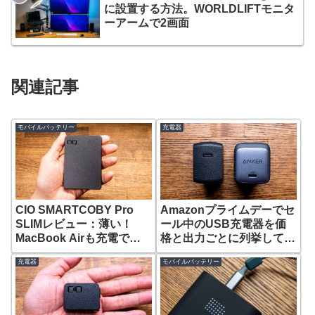
に設置する方法。WORLDLIFTモニタ
ーアームで2画面
関連記事
モバイルバッテリー
充電器
CIO SMARTCOBY Pro
Amazonプライムデーでセ
SLIMレビュー：薄い！
ール中のUSB充電器を価
MacBook Airも充電でき
格と出力ごとに列挙してみ
る10000mAhモバイルバッ
た【2023年7月】
充電器
モバイルバッテリー
テリー