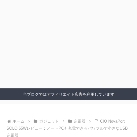
当ブログではアフィリエイト広告を利用しています
ホーム
ガジェット
充電器
CIO NovaPort
SOLO 65Wレビュー：ノートPCも充電できるパワフルで小さなUSB
充電器