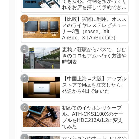
ても安心。荷物を預かってく
れるお店を探して予約できる
ecbo cloak（エクボクロー
【比較】実際に利用。オスス
ク）の使い方
メのワイヤレステレビチュー
ナー3選（nasne、Xit
AirBox、Xit AirBox Lite）
恵我ノ荘駅からバスで、はび
きのコロセアムへ行く方法や
時刻表
【中国上海→大阪】アップル
ストアでMacを注文したら、
発送から4日で届いた
初めてのイヤホンリケーブ
ル。ATH-CKS1100Xのケー
ブルをHDC213A/1.2に変え
てみた
マンションのオートロックの