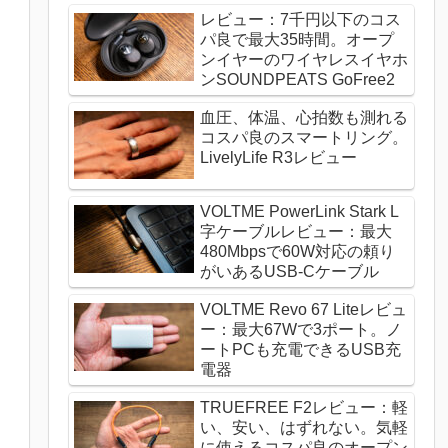
レビュー：7千円以下のコス
パ良で最大35時間。オープ
ンイヤーのワイヤレスイヤホ
ンSOUNDPEATS GoFree2
血圧、体温、心拍数も測れる
コスパ良のスマートリング。
LivelyLife R3レビュー
VOLTME PowerLink Stark L
字ケーブルレビュー：最大
480Mbpsで60W対応の頼り
がいあるUSB-Cケーブル
VOLTME Revo 67 Liteレビュ
ー：最大67Wで3ポート。ノ
ートPCも充電できるUSB充
電器
TRUEFREE F2レビュー：軽
い、安い、はずれない。気軽
に使えるコスパ良のオープン