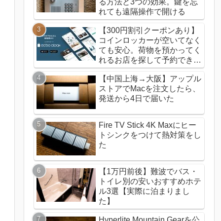
る方法と3つの効果。鍵を忘
れても遠隔操作で開ける
【300円割引クーポンあり】
コインロッカーが空いてなく
ても安心。荷物を預かってく
れるお店を探して予約できる
ecbo cloak（エクボクロー
【中国上海→大阪】アップル
ク）の使い方
ストアでMacを注文したら、
発送から4日で届いた
Fire TV Stick 4K Maxにヒー
トシンクをつけて熱対策をし
た
【1万円前後】難波でバス・
トイレ別の安いおすすめホテ
ル3選【実際に泊まりまし
た】
Hyperlite Mountain Gearを公