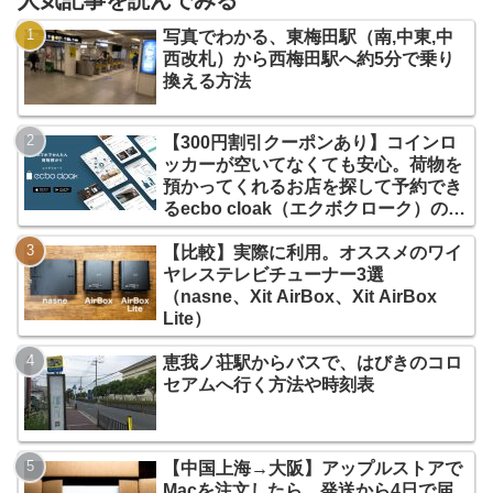
人気記事を読んでみる
写真でわかる、東梅田駅（南,中東,中
西改札）から西梅田駅へ約5分で乗り
換える方法
【300円割引クーポンあり】コインロ
ッカーが空いてなくても安心。荷物を
預かってくれるお店を探して予約でき
るecbo cloak（エクボクローク）の使
い方
【比較】実際に利用。オススメのワイ
ヤレステレビチューナー3選
（nasne、Xit AirBox、Xit AirBox
Lite）
恵我ノ荘駅からバスで、はびきのコロ
セアムへ行く方法や時刻表
【中国上海→大阪】アップルストアで
Macを注文したら、発送から4日で届