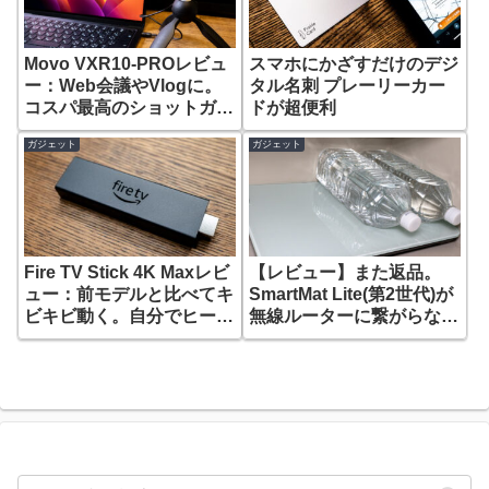
Movo VXR10-PROレビュ
スマホにかざすだけのデジ
ー：Web会議やVlogに。
タル名刺 プレーリーカー
コスパ最高のショットガン
ドが超便利
マイク
ガジェット
ガジェット
Fire TV Stick 4K Maxレビ
【レビュー】また返品。
ュー：前モデルと比べてキ
SmartMat Lite(第2世代)が
ビキビ動く。自分でヒート
無線ルーターに繋がらなか
シンクつけたらカンペキ。
った理由