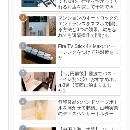
ても安心。荷物を預かってく
れるお店を探して予約できる
ecbo cloak（エクボクロー
マンションのオートロックの
ク）の使い方
エントランスをスマホで開け
る方法と3つの効果。鍵を忘
れても遠隔操作で開ける
Fire TV Stick 4K Maxにヒー
トシンクをつけて熱対策をし
た
【1万円前後】難波でバス・
トイレ別の安いおすすめホテ
ル3選【実際に泊まりまし
た】
無印良品のハンドソープボト
ルを浮かせて収納。山崎実業
のディスペンサーホルダー
【中国上海→大阪】アップル