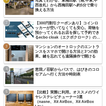
写真でわかる、東梅田駅（南,中東,中
西改札）から西梅田駅へ約5分で乗り
換える方法
【300円割引クーポンあり】コインロ
ッカーが空いてなくても安心。荷物を
預かってくれるお店を探して予約でき
るecbo cloak（エクボクローク）の使
い方
マンションのオートロックのエントラ
ンスをスマホで開ける方法と3つの効
果。鍵を忘れても遠隔操作で開ける
恵我ノ荘駅からバスで、はびきのコロ
セアムへ行く方法や時刻表
【比較】実際に利用。オススメのワイ
ヤレステレビチューナー3選
（nasne、Xit AirBox、Xit AirBox