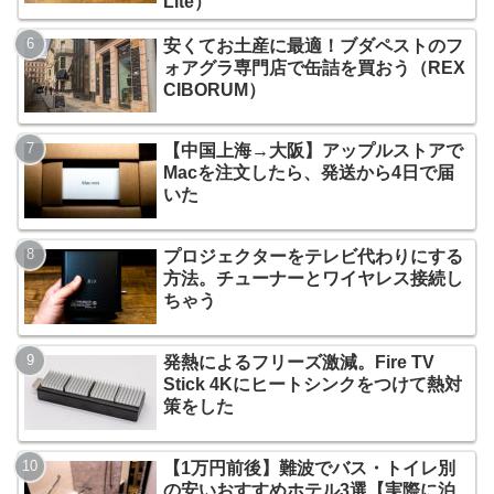
Lite）
安くてお土産に最適！ブダペストのフ
ォアグラ専門店で缶詰を買おう（REX
CIBORUM）
【中国上海→大阪】アップルストアで
Macを注文したら、発送から4日で届
いた
プロジェクターをテレビ代わりにする
方法。チューナーとワイヤレス接続し
ちゃう
発熱によるフリーズ激減。Fire TV
Stick 4Kにヒートシンクをつけて熱対
策をした
【1万円前後】難波でバス・トイレ別
の安いおすすめホテル3選【実際に泊