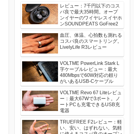
レビュー：7千円以下のコス
パ良で最大35時間。オープ
ンイヤーのワイヤレスイヤホ
ンSOUNDPEATS GoFree2
血圧、体温、心拍数も測れる
コスパ良のスマートリング。
LivelyLife R3レビュー
VOLTME PowerLink Stark L
字ケーブルレビュー：最大
480Mbpsで60W対応の頼り
がいあるUSB-Cケーブル
VOLTME Revo 67 Liteレビュ
ー：最大67Wで3ポート。ノ
ートPCも充電できるUSB充
電器
TRUEFREE F2レビュー：軽
い、安い、はずれない。気軽
に使えるコスパ良のオープン