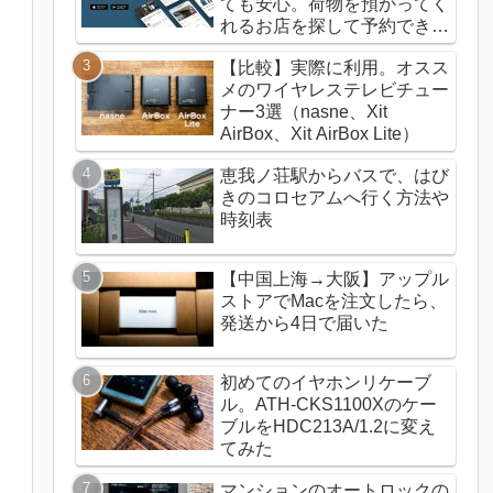
ても安心。荷物を預かってく
れるお店を探して予約できる
ecbo cloak（エクボクロー
【比較】実際に利用。オスス
ク）の使い方
メのワイヤレステレビチュー
ナー3選（nasne、Xit
AirBox、Xit AirBox Lite）
恵我ノ荘駅からバスで、はび
きのコロセアムへ行く方法や
時刻表
【中国上海→大阪】アップル
ストアでMacを注文したら、
発送から4日で届いた
初めてのイヤホンリケーブ
ル。ATH-CKS1100Xのケー
ブルをHDC213A/1.2に変え
てみた
マンションのオートロックの