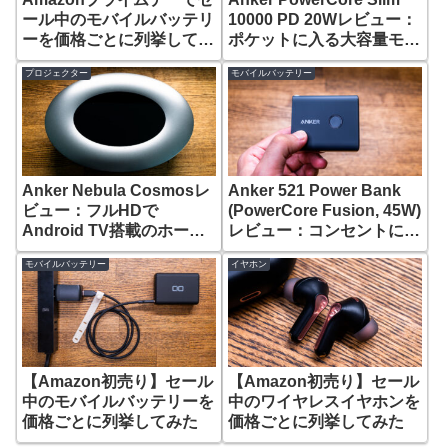
ール中のモバイルバッテリ
10000 PD 20Wレビュー：
ーを価格ごとに列挙してみ
ポケットに入る大容量モバ
た【2023年7月】
イルバッテリー
プロジェクター
モバイルバッテリー
Anker Nebula Cosmosレ
Anker 521 Power Bank
ビュー：フルHDで
(PowerCore Fusion, 45W)
Android TV搭載のホーム
レビュー：コンセントに挿
プロジェクター
せるUSB-Cポート2つのモ
モバイルバッテリー
イヤホン
バイルバッテリー
【Amazon初売り】セール
【Amazon初売り】セール
中のモバイルバッテリーを
中のワイヤレスイヤホンを
価格ごとに列挙してみた
価格ごとに列挙してみた