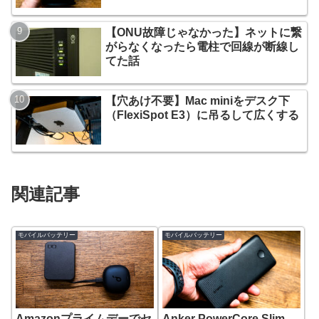
【ONU故障じゃなかった】ネットに繋
がらなくなったら電柱で回線が断線し
てた話
【穴あけ不要】Mac miniをデスク下
（FlexiSpot E3）に吊るして広くする
関連記事
モバイルバッテリー
モバイルバッテリー
Amazonプライムデーでセ
Anker PowerCore Slim