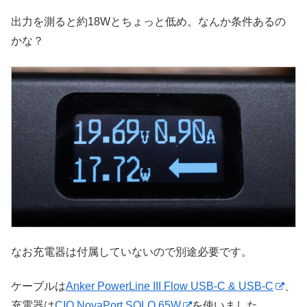
出力を測ると約18Wとちょっと低め。なんか条件あるの
かな？
なお充電器は付属していないので別途必要です。
ケーブルは
Anker PowerLine III Flow USB-C & USB-C
、
充電器は
CIO NovaPort SOLO 65W
を使いました。