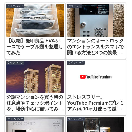
ライフハック
ガジェット
【収納】無印良品 EVAケ
マンションのオートロック
ースでケーブル類を整理し
のエントランスをスマホで
てみた
開ける方法と3つの効果。
鍵を忘れても遠隔操作で開
ライフハック
ライフハック
ける
分譲マンションを買う時の
ストレスフリー。
注意点やチェックポイント
YouTube Premium(プレミ
を、場所中心に書いてみま
アム)を10ヶ月使って感じ
した
たこと
ライフハック
ライフハック