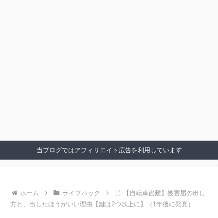
当ブログではアフィリエイト広告を利用しています
ホーム
ライフハック
【自転車盗難】被害届の出し
方と、出したほうがいい理由【鍵は2つ以上に】（1年後に発見）