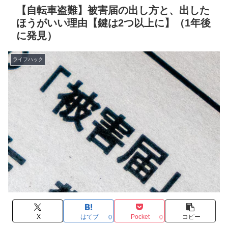
【自転車盗難】被害届の出し方と、出した
ほうがいい理由【鍵は2つ以上に】（1年後
に発見）
ライフハック
X
はてブ
Pocket
コピー
0
0