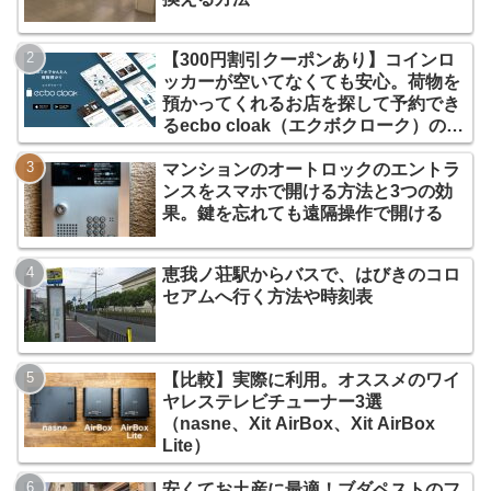
【300円割引クーポンあり】コインロ
ッカーが空いてなくても安心。荷物を
預かってくれるお店を探して予約でき
るecbo cloak（エクボクローク）の使
い方
マンションのオートロックのエントラ
ンスをスマホで開ける方法と3つの効
果。鍵を忘れても遠隔操作で開ける
恵我ノ荘駅からバスで、はびきのコロ
セアムへ行く方法や時刻表
【比較】実際に利用。オススメのワイ
ヤレステレビチューナー3選
（nasne、Xit AirBox、Xit AirBox
Lite）
安くてお土産に最適！ブダペストのフ