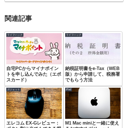
関連記事
ライフハック
ライフハック
自宅PCからマイナポイン
納税証明書をe-Tax（WEB
トを申し込んでみた（エポ
版）から申請して、税務署
スカード）
でもらう方法
ガジェット
iPad
エレコム EX-Gレビュー：
M1 Mac miniと一緒に使え