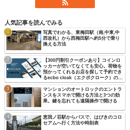
人気記事を読んでみる
写真でわかる、東梅田駅（南,中東,中
西改札）から西梅田駅へ約5分で乗り
換える方法
【300円割引クーポンあり】コインロ
ッカーが空いてなくても安心。荷物を
預かってくれるお店を探して予約でき
るecbo cloak（エクボクローク）の使
い方
マンションのオートロックのエントラ
ンスをスマホで開ける方法と3つの効
果。鍵を忘れても遠隔操作で開ける
恵我ノ荘駅からバスで、はびきのコロ
セアムへ行く方法や時刻表