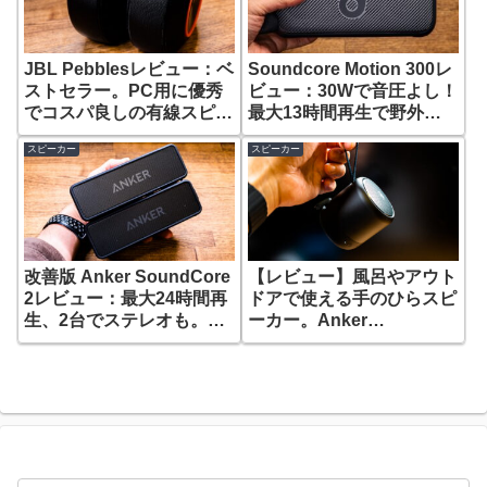
JBL Pebblesレビュー：ベ
Soundcore Motion 300レ
ストセラー。PC用に優秀
ビュー：30Wで音圧よし！
でコスパ良しの有線スピー
最大13時間再生で野外利
カー
用もオススメなモバイルス
スピーカー
スピーカー
ピーカー
改善版 Anker SoundCore
【レビュー】風呂やアウト
2レビュー：最大24時間再
ドアで使える手のひらスピ
生、2台でステレオも。ア
ーカー。Anker
ウトドアや風呂でも使える
Soundcore Mini 3
ワイヤレススピーカー