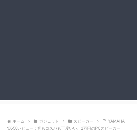
ホーム
ガジェット
スピーカー
YAMAHA
NX-50レビュー：音もコスパも丁度いい、1万円のPCスピーカー