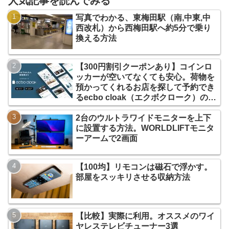
人気記事を読んでみる
写真でわかる、東梅田駅（南,中東,中
西改札）から西梅田駅へ約5分で乗り
換える方法
【300円割引クーポンあり】コインロ
ッカーが空いてなくても安心。荷物を
預かってくれるお店を探して予約でき
るecbo cloak（エクボクローク）の使
い方
2台のウルトラワイドモニターを上下
に設置する方法。WORLDLIFTモニタ
ーアームで2画面
【100均】リモコンは磁石で浮かす。
部屋をスッキリさせる収納方法
【比較】実際に利用。オススメのワイ
ヤレステレビチューナー3選