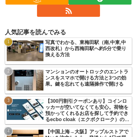
人気記事を読んでみる
写真でわかる、東梅田駅（南,中東,中
西改札）から西梅田駅へ約5分で乗り
換える方法
マンションのオートロックのエントラ
ンスをスマホで開ける方法と3つの効
果。鍵を忘れても遠隔操作で開ける
【300円割引クーポンあり】コインロ
ッカーが空いてなくても安心。荷物を
預かってくれるお店を探して予約でき
るecbo cloak（エクボクローク）の使
い方
【中国上海→大阪】アップルストアで