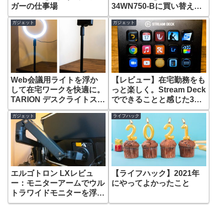
ガーの仕事場
34WN750-Bに買い替え
て、表示領域が増えた
ガジェット
ガジェット
Web会議用ライトを浮か
【レビュー】在宅勤務をも
して在宅ワークを快適に。
っと楽しく。Stream Deck
TARION デスクライトスタ
でできることと感じた3つ
ンドレビュー
の効果
ガジェット
ライフハック
エルゴトロン LXレビュ
【ライフハック】2021年
ー：モニターアームでウル
にやってよかったこと
トラワイドモニターを浮か
せて感じた5つの効果