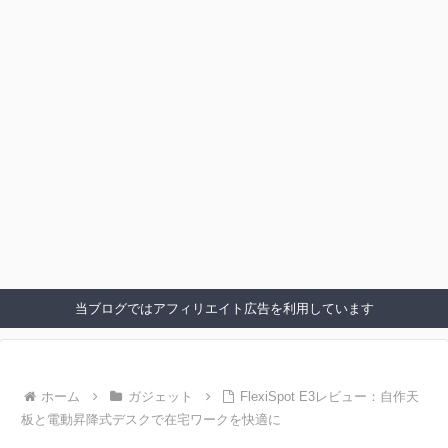
当ブログではアフィリエイト広告を利用しています
ホーム
ガジェット
FlexiSpot E3レビュー：自作天
板と電動昇降式デスクで在宅ワークを快適に