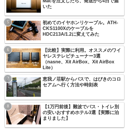
Macを注文したら、発送から4日で届
いた
初めてのイヤホンリケーブル。ATH-
CKS1100Xのケーブルを
HDC213A/1.2に変えてみた
【比較】実際に利用。オススメのワイ
ヤレステレビチューナー3選
（nasne、Xit AirBox、Xit AirBox
Lite）
恵我ノ荘駅からバスで、はびきのコロ
セアムへ行く方法や時刻表
【1万円前後】難波でバス・トイレ別
の安いおすすめホテル3選【実際に泊
まりました】