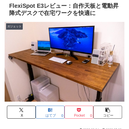
FlexiSpot E3レビュー：自作天板と電動昇
降式デスクで在宅ワークを快適に
ガジェット
X
はてブ
Pocket
コピー
0
0