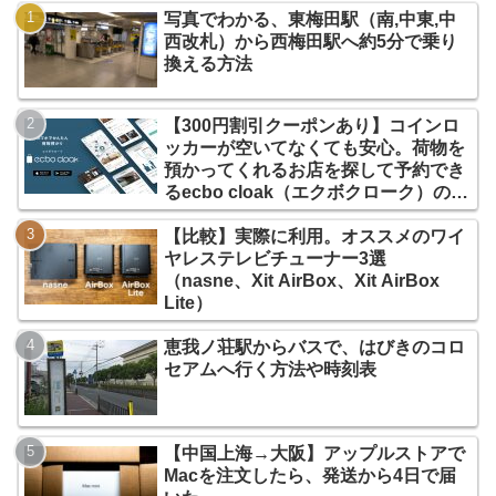
写真でわかる、東梅田駅（南,中東,中
西改札）から西梅田駅へ約5分で乗り
換える方法
【300円割引クーポンあり】コインロ
ッカーが空いてなくても安心。荷物を
預かってくれるお店を探して予約でき
るecbo cloak（エクボクローク）の使
い方
【比較】実際に利用。オススメのワイ
ヤレステレビチューナー3選
（nasne、Xit AirBox、Xit AirBox
Lite）
恵我ノ荘駅からバスで、はびきのコロ
セアムへ行く方法や時刻表
【中国上海→大阪】アップルストアで
Macを注文したら、発送から4日で届