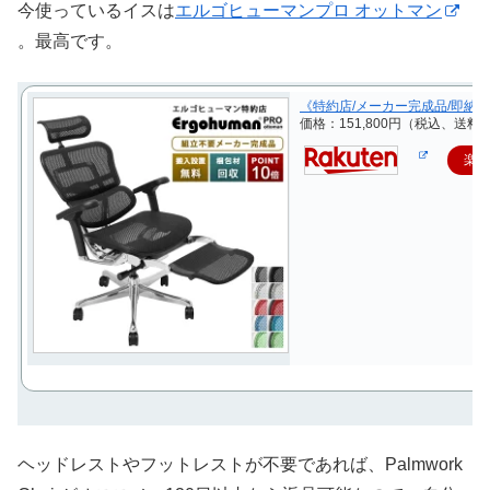
今使っているイスは
エルゴヒューマンプロ オットマン
。最高です。
《特約店/メーカー完成品/即納搬
価格：151,800円（税込、送料無
楽
ヘッドレストやフットレストが不要であれば、Palmwork