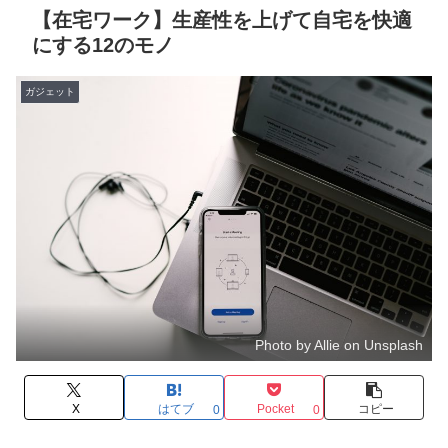
【在宅ワーク】生産性を上げて自宅を快適
にする12のモノ
ガジェット
Photo by Allie on Unsplash
X
はてブ
Pocket
コピー
0
0