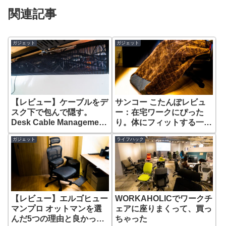
関連記事
ガジェット
ガジェット
【レビュー】ケーブルをデ
サンコー こたんぽレビュ
スク下で包んで隠す。
ー：在宅ワークにぴった
Desk Cable Management
り。体にフィットする一人
Cord Taco
用こたつ
ガジェット
ライフハック
【レビュー】エルゴヒュー
WORKAHOLICでワークチ
マンプロ オットマンを選
ェアに座りまくって、買っ
んだ5つの理由と良かった
ちゃった